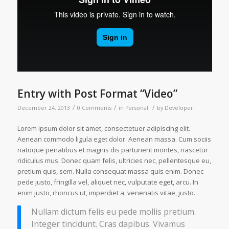
Entry with Post Format “Video”
/
/
/
December 24, 2013
0 Comments
in
Personal
by
Developer
Lorem ipsum dolor sit amet, consectetuer adipiscing elit.
Aenean commodo ligula eget dolor. Aenean massa. Cum sociis
natoque penatibus et magnis dis parturient montes, nascetur
ridiculus mus. Donec quam felis, ultricies nec, pellentesque eu,
pretium quis, sem. Nulla consequat massa quis enim. Donec
pede justo, fringilla vel, aliquet nec, vulputate eget, arcu. In
enim justo, rhoncus ut, imperdiet a, venenatis vitae, justo.
Nullam dictum felis eu pede mollis pretium.
Integer tincidunt. Cras dapibus. Vivamus