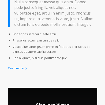
Nulla consequat massa quis enim. Donec
pede justo, fringilla vel, aliquet nec,
vulputate eget, arcu. In enim justo, rhoncus
ut, imperdiet a, venenatis vitae, justo. Nullam
dictum felis eu pede mollis pretium. Integer.
Donec posuere vulputate arcu.
Phasellus accumsan cursus velit.
Vestibulum ante ipsum primis in faucibus orci luctus et
ultrices posuere cubilia Curae;
Sed aliquam, nisi quis porttitor congue
Read more