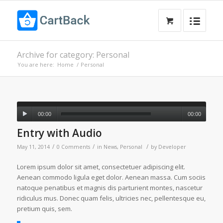
Archive for category: Personal
You are here:
Home
/
Personal
00:00
00:00
Entry with Audio
/
/
/
May 11, 2014
0 Comments
in
News
,
Personal
by
Developer
Lorem ipsum dolor sit amet, consectetuer adipiscing elit.
Aenean commodo ligula eget dolor. Aenean massa. Cum sociis
natoque penatibus et magnis dis parturient montes, nascetur
ridiculus mus. Donec quam felis, ultricies nec, pellentesque eu,
pretium quis, sem.