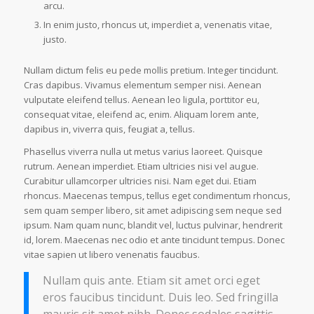
arcu.
In enim justo, rhoncus ut, imperdiet a, venenatis vitae,
justo.
Nullam dictum felis eu pede mollis pretium. Integer tincidunt.
Cras dapibus. Vivamus elementum semper nisi. Aenean
vulputate eleifend tellus. Aenean leo ligula, porttitor eu,
consequat vitae, eleifend ac, enim. Aliquam lorem ante,
dapibus in, viverra quis, feugiat a, tellus.
Phasellus viverra nulla ut metus varius laoreet. Quisque
rutrum. Aenean imperdiet. Etiam ultricies nisi vel augue.
Curabitur ullamcorper ultricies nisi. Nam eget dui. Etiam
rhoncus. Maecenas tempus, tellus eget condimentum rhoncus,
sem quam semper libero, sit amet adipiscing sem neque sed
ipsum. Nam quam nunc, blandit vel, luctus pulvinar, hendrerit
id, lorem. Maecenas nec odio et ante tincidunt tempus. Donec
vitae sapien ut libero venenatis faucibus.
Nullam quis ante. Etiam sit amet orci eget
eros faucibus tincidunt. Duis leo. Sed fringilla
mauris sit amet nibh. Donec sodales sagittis